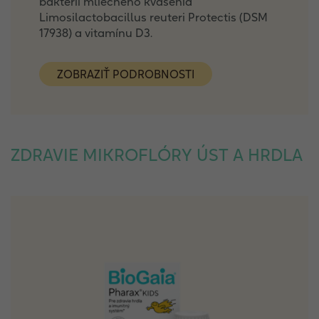
baktérií mliečneho kvasenia
Limosilactobacillus reuteri Protectis (DSM
17938) a vitamínu D3.
ZOBRAZIŤ PODROBNOSTI
ZDRAVIE MIKROFLÓRY ÚST A HRDLA