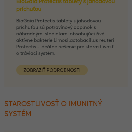
BioGaia Protectis tablety s jahodovou
príchuťou
BioGaia Protectis tablety s jahodovou
príchuťou sú potravinový doplnok s
náhradnými sladidlami obsahujúci živé
aktívne baktérie Limosilactobacillus reuteri
Protectis - ideálne riešenie pre starostlivosť
o tráviaci systém.
ZOBRAZIŤ PODROBNOSTI
STAROSTLIVOSŤ O IMUNITNÝ
SYSTÉM