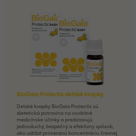
BioGaia Protectis detské kvapky
Detské kvapky BioGaia Protectis sú
dietetická potravina na osobitné
medicínske účinky a predstavujú
jednoduchý, bezpečný a efektívny spôsob,
ako udržať primeranú koncentráciu črevnej