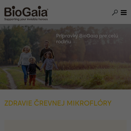
Prípravky BioGaia pre celú
rodinu
ZDRAVIE ČREVNEJ MIKROFLÓRY