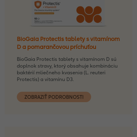
BioGaia Protectis tablety s vitamínom
D a pomarančovou príchuťou
BioGaia Protectis tablety s vitamínom D sú
doplnok stravy, ktorý obsahuje kombináciu
baktérií mliečneho kvasenia (L. reuteri
Protectis) a vitamínu D3.
ZOBRAZIŤ PODROBNOSTI