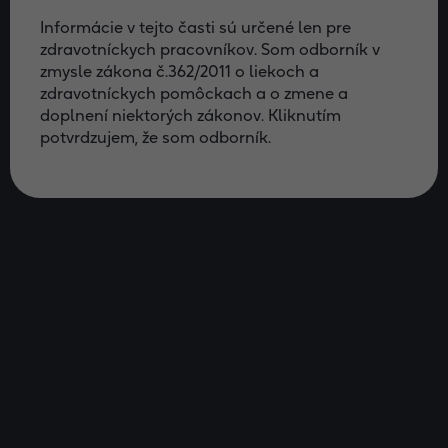
reuteri
Protectis môže tiež pomôcť obnoviť rovnováhu
Informácie v tejto časti sú určené len pre
mikrobiálnej flóry, zlepšiť symptómy a urýchliť
zdravotníckych pracovníkov. Som odborník v
vyliečenie.
zmysle zákona č.362/2011 o liekoch a
zdravotníckych pomôckach a o zmene a
doplnení niektorých zákonov. Kliknutím
potvrdzujem, že som odborník.
Dobré baktérie - pod kontrolou!