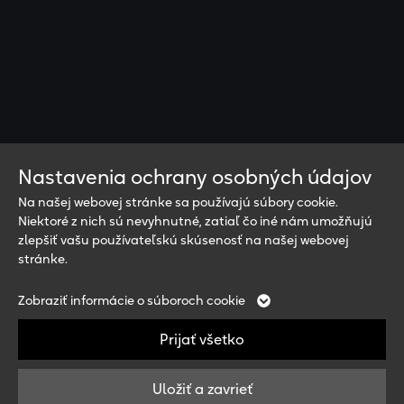
Ewopharma spol. s r.o.
Prokopa Veľkého 52
811 04 Bratislava
Slovenská republika
Phone: +421 2 5479 3508
Nastavenia ochrany osobných údajov
Fax: +421 2 5479 3085
Na našej webovej stránke sa používajú súbory cookie.
E-Mail: info@ewopharma.sk
Niektoré z nich sú nevyhnutné, zatiaľ čo iné nám umožňujú
zlepšiť vašu používateľskú skúsenosť na našej webovej
Sociálne siete
stránke.
Nevyhnutné
Analytics
Zobraziť informácie o súboroch cookie
Externé médiá
Tieto cookies sú nevyhnutné pre
Tieto cookies nám umožňujú
Tieto súbory cookie môžu
Prijať všetko
fungovanie webovej stránky a nie je
merať a zlepšovať našu stránku.
spoločnosti použiť na vytvorenie
možné ich vypnúť
Všetky informácie, ktoré cookies
profilu vašich záujmov a
zhromažďujú, sú anonymné.
Uložiť a zavrieť
zobrazenie relevantných reklám
© Copyright 2024, Ewopharma
názov
cookie_optin