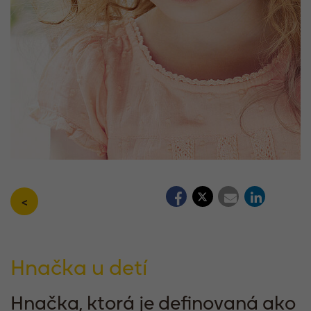
<
Hnačka u detí
Hnačka, ktorá je definovaná ako