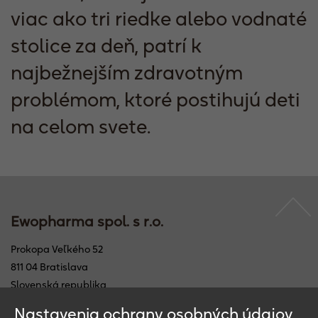
viac ako tri riedke alebo vodnaté
stolice za deň, patrí k
najbežnejším zdravotným
problémom, ktoré postihujú deti
na celom svete.
Ewopharma spol. s r.o.
Prokopa Veľkého 52
811 04 Bratislava
Slovenská republika
Phone: +421 2 5479 3508
Nastavenia ochrany osobných údajov