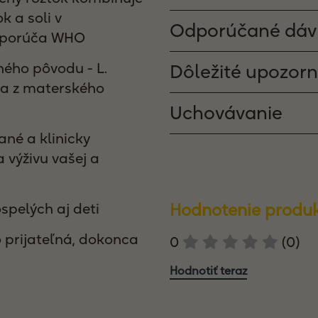
ok a soli v
Odporúčané dáv
odporúča WHO
ného pôvodu - L.
Dôležité upozorn
za z materského
Uchovávanie
né a klinicky
 výživu vašej a
Hodnotenie produ
spelých aj deti
 prijateľná, dokonca
0
(0)
Hodnotiť teraz