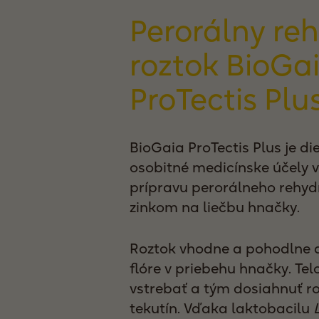
Perorálny re
roztok BioGa
ProTectis Plu
BioGaia ProTectis Plus je di
osobitné medicínske účely 
prípravu perorálneho rehyd
zinkom na liečbu hnačky.
Roztok vhodne a pohodlne d
flóre v priebehu hnačky. Tel
vstrebať a tým dosiahnuť r
tekutín. Vďaka laktobacilu