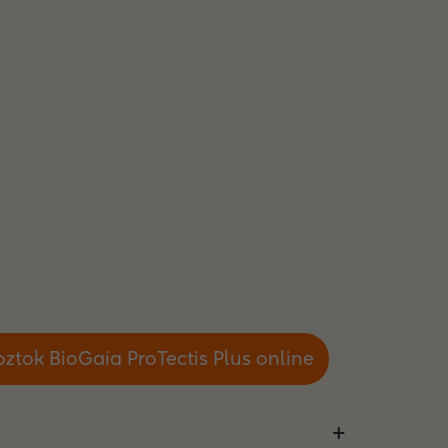
ztok BioGaia ProTectis Plus online