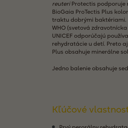
reuteri
Protectis podporuje
BioGaia ProTectis Plus kolo
traktu dobrými baktériami.
WHO (svetová zdravotnícka 
UNICEF odporúčajú používa
rehydratácie u detí. Preto a
Plus obsahuje minerálne soli
Jedno balenie obsahuje se
Kľúčové vlastnost
Prvý perorálny rehydrat