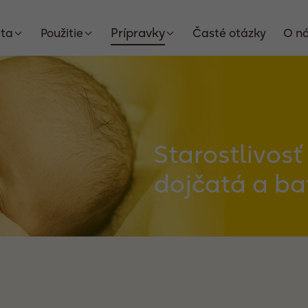
Prípravky
ita
Použitie
Časté otázky
O n
Starostlivos
dojčatá a ba