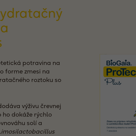
hydratačný
ia
s
etetická potravina na
vo forme zmesi na
ratačného roztoku so
odáva výživu črevnej
o ho dokáže rýchlo
ovnováhu solí a
Limosilactobacillus