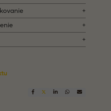
kovanie
enie
ktu