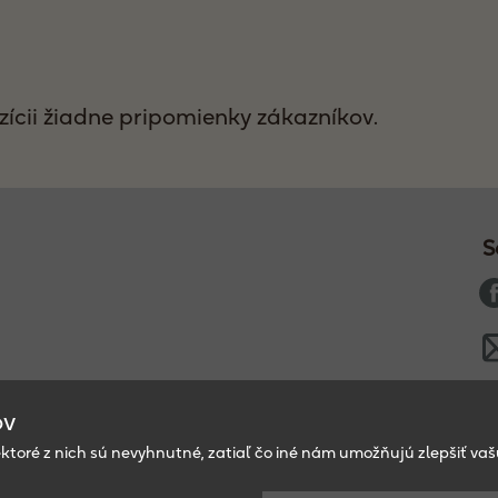
ícii žiadne pripomienky zákazníkov.
S
ov
ektoré z nich sú nevyhnutné, zatiaľ čo iné nám umožňujú zlepšiť va
P