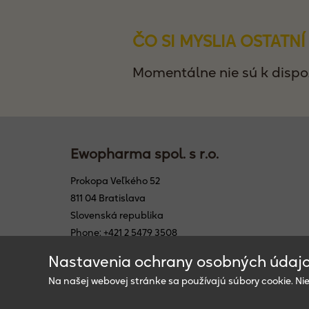
ČO SI MYSLIA OSTATNÍ
Momentálne nie sú k dispoz
Ewopharma spol. s r.o.
Prokopa Veľkého 52
811 04 Bratislava
Slovenská republika
Phone: +421 2 5479 3508
Fax: +421 2 5479 3085
Nastavenia ochrany osobných údaj
E-Mail: info@ewopharma.sk
Na našej webovej stránke sa používajú súbory cookie. Ni
© Copyright 2024, Ewopharma