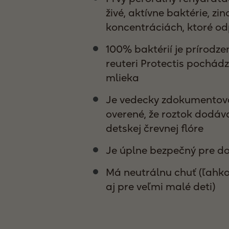
živé, aktívne baktérie, zin
koncentráciách, ktoré 
100% baktérií je prírodze
reuteri Protectis pochád
mlieka
Je vedecky zdokumentova
overené, že roztok dodáva
detskej črevnej flóre
Je úplne bezpečný pre do
Má neutrálnu chuť (ľahko
aj pre veľmi malé deti)