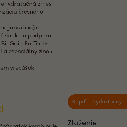
 rehydratačná zmes
nizáciu črevného
organizácia) a
ť zinok na podporu
j BioGaia ProTectis
 a esenciálny zinok.
dem vrecúšok.
Kúpiť rehydratačný ro
i
Zloženie
ačný roztok kombinuje