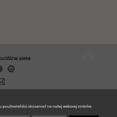
ociálne siete
šu používateľskú skúsenosť na našej webovej stránke.
odmienky použitia
/
Ochrana osobných údajov