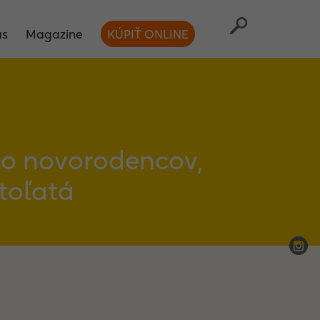
ás
Magazine
KÚPIŤ ONLINE
ť o novorodencov,
toľatá